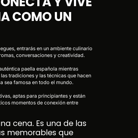
CONECTA Y VIVE
Sangría casera ili
un experto.
Disfruta de una refrescant
NA COMO UN
egues, entrarás en un ambiente culinario
aromas, conversaciones y creatividad.
auténtica paella española mientras
 las tradiciones y las técnicas que hacen
la sea famosa en todo el mundo.
ivas, aptas para principiantes y están
nticos momentos de conexión entre
una cena. Es una de las
ás memorables que