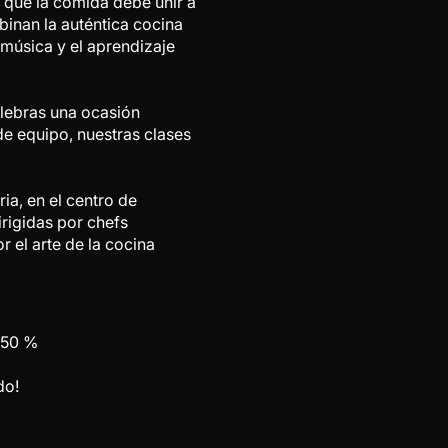
 que la comida debe unir a
inan la auténtica cocina
la música y el aprendizaje
elebras una ocasión
de equipo, nuestras clases
a, en el centro de
irigidas por chefs
 el arte de la cocina
 50 %
do!