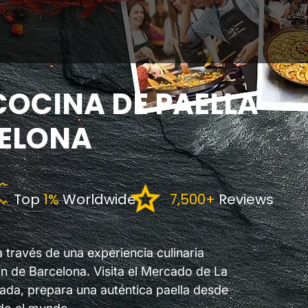
COCINA DE PAELLA
CELONA
Top
1%
Worldwide
7,500+
Reviews
través de una experiencia culinaria
ón de Barcelona. Visita el Mercado de La
itada, prepara una auténtica paella desde