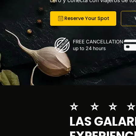
cero y conecta con viajeros de t
Reserve Your Spot
FREE CANCELLATION
up to 24 hours
⭐ ⭐ ⭐ 
LAS GALAR