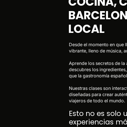
COCINA, 
 de La Boqueria*
 rincones ocultos con una visita guiada al mercado por 
BARCELO
LOCAL
Desde el momento en que ll
vibrante, lleno de música, 
Aprende los secretos de la 
descubres los ingredientes,
que la gastronomía españo
Nuestras clases son interact
diseñadas para crear auté
viajeros de todo el mundo.
Esto no es solo 
experiencias m